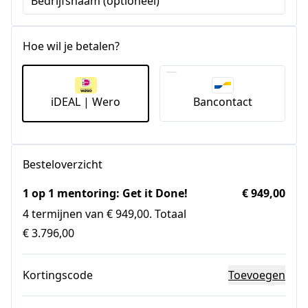
Bedrijfsnaam (optioneel)
+1
Hoe wil je betalen?
iDEAL | Wero
Bancontact
Besteloverzicht
1 op 1 mentoring: Get it Done!
€ 949,00
4 termijnen van € 949,00. Totaal
€ 3.796,00
Kortingscode
Toevoegen